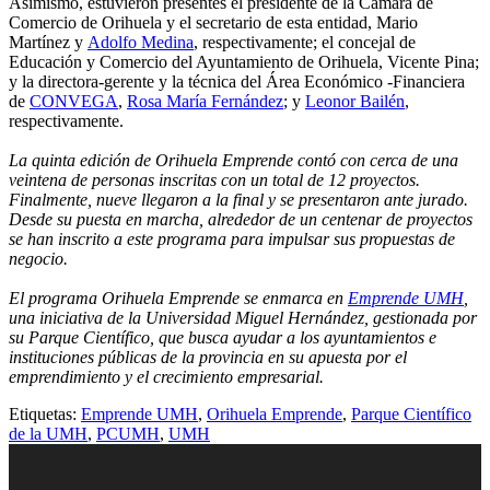
Asimismo, estuvieron presentes el presidente de la Cámara de
Comercio de Orihuela y el secretario de esta entidad, Mario
Martínez y
Adolfo Medina
, respectivamente; el concejal de
Educación y Comercio del Ayuntamiento de Orihuela, Vicente Pina;
y la directora-gerente y la técnica del Área Económico -Financiera
de
CONVEGA
,
Rosa María Fernández
; y
Leonor Bailén
,
respectivamente.
La quinta edición de Orihuela Emprende contó con cerca de una
veintena de personas inscritas con un total de 12 proyectos.
Finalmente, nueve llegaron a la final y se presentaron ante jurado.
Desde su puesta en marcha, alrededor de un centenar de proyectos
se han inscrito a este programa para impulsar sus propuestas de
negocio.
El programa Orihuela Emprende se enmarca en
Emprende UMH
,
una iniciativa de la Universidad Miguel Hernández, gestionada por
su Parque Científico, que busca ayudar a los ayuntamientos e
instituciones públicas de la provincia en su apuesta por el
emprendimiento y el crecimiento empresarial.
Etiquetas:
Emprende UMH
,
Orihuela Emprende
,
Parque Científico
de la UMH
,
PCUMH
,
UMH