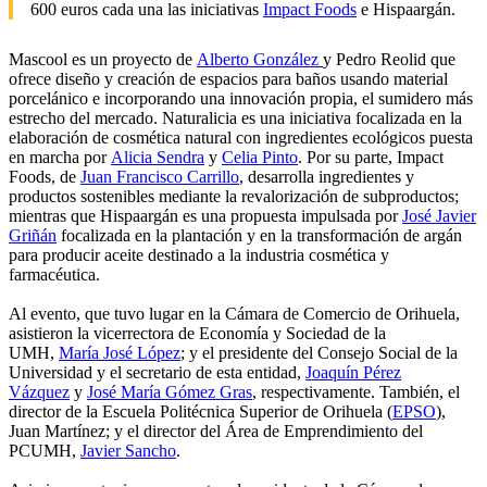
600 euros cada una las iniciativas
Impact Foods
e Hispaargán.
Mascool es un proyecto de
Alberto González
y Pedro Reolid que
ofrece diseño y creación de espacios para baños usando material
porcelánico e incorporando una innovación propia, el sumidero más
estrecho del mercado. Naturalicia es una iniciativa focalizada en la
elaboración de cosmética natural con ingredientes ecológicos puesta
en marcha por
Alicia Sendra
y
Celia Pinto
. Por su parte, Impact
Foods, de
Juan Francisco Carrillo
, desarrolla ingredientes y
productos sostenibles mediante la revalorización de subproductos;
mientras que Hispaargán es una propuesta impulsada por
José Javier
Griñán
focalizada en la plantación y en la transformación de argán
para producir aceite destinado a la industria cosmética y
farmacéutica.
Al evento, que tuvo lugar en la Cámara de Comercio de Orihuela,
asistieron la vicerrectora de Economía y Sociedad de la
UMH,
María José López
; y el presidente del Consejo Social de la
Universidad y el secretario de esta entidad,
Joaquín Pérez
Vázquez
y
José María Gómez Gras
, respectivamente. También, el
director de la Escuela Politécnica Superior de Orihuela (
EPSO
),
Juan Martínez; y el director del Área de Emprendimiento del
PCUMH,
Javier Sancho
.