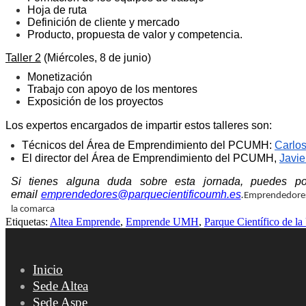
Hoja de ruta
Definición de cliente y mercado
Producto, propuesta de valor y competencia.
Taller 2
(Miércoles, 8 de junio)
Monetización
Trabajo con apoyo de los mentores
Exposición de los proyectos
Los expertos encargados de impartir estos talleres son:
Técnicos del Área de Emprendimiento del PCUMH: 
Carlo
El director del Área de Emprendimiento del PCUMH, 
Javi
Si tienes alguna duda sobre esta jornada, puedes po
email
emprendedores@parquecientificoumh.es
.
Emprendedores/
la comarca
Etiquetas:
Altea Emprende
,
Emprende UMH
,
Parque Científico de 
Inicio
Sede Altea
Sede Aspe