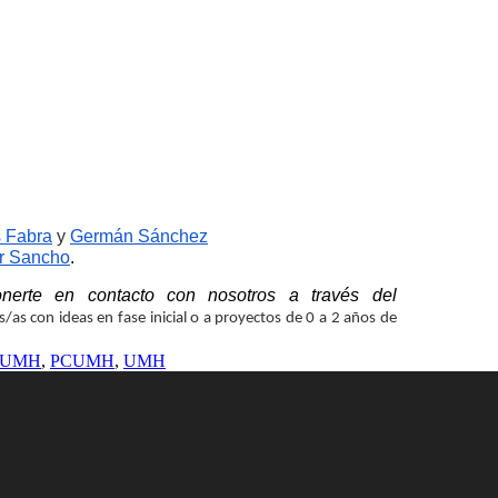
s Fabra
y
Germán Sánchez
er Sancho
. 
nerte en contacto con nosotros a través del
as con ideas en fase inicial o a proyectos de 0 a 2 años de
la UMH
,
PCUMH
,
UMH