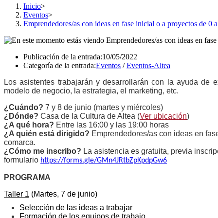
Inicio
>
Eventos
>
Emprendedores/as con ideas en fase inicial o a proyectos de 0 
Publicación de la entrada:
10/05/2022
Categoría de la entrada:
Eventos
/
Eventos-Altea
Los asistentes trabajarán y desarrollarán con la ayuda de 
modelo de negocio, la estrategia, el marketing, etc.
¿Cuándo?
7 y 8 de junio (martes y miércoles)
¿Dónde?
Casa de la Cultura de Altea (
Ver ubicación
)
¿A qué hora?
Entre las 16:00 y las 19:00 horas
¿A quién está dirigido?
Emprendedores/as con ideas en fase i
comarca.
¿Cómo me inscribo?
La asistencia es gratuita, previa inscrip
formulario
https://forms.gle/GMn4JRtbZpKpdpGw6
PROGRAMA
T
aller 1
(Martes, 7 de junio)
Selección de las ideas a trabajar
Formación de los equipos de trabajo