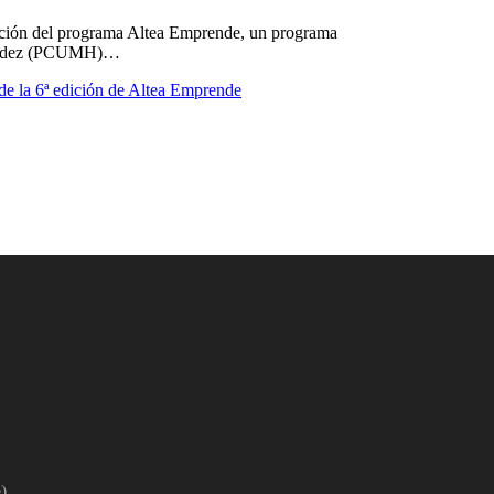
dición del programa Altea Emprende, un programa
rnández (PCUMH)…
de la 6ª edición de Altea Emprende
)