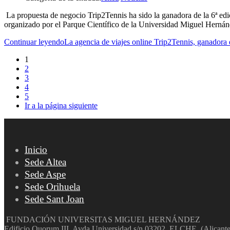
La propuesta de negocio Trip2Tennis ha sido la ganadora de la 6ª e
organizado por el Parque Científico de la Universidad Miguel He
Continuar leyendo
La agencia de viajes online Trip2Tennis, ganadora 
1
2
3
4
5
Ir a la página siguiente
Inicio
Sede Altea
Sede Aspe
Sede Orihuela
Sede Sant Joan
FUNDACIÓN UNIVERSITAS MIGUEL HERNÁNDEZ
Edificio Quorum III. Avda Universidad s/n 03202. ELCHE. (Alicante