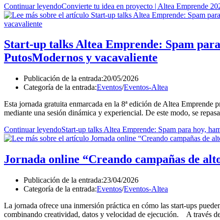
Continuar leyendo
Convierte tu idea en proyecto | Altea Emprende 20
Start-up talks Altea Emprende: Spam par
PutosModernos y vacavaliente
Publicación de la entrada:
20/05/2026
Categoría de la entrada:
Eventos
/
Eventos-Altea
Esta jornada gratuita enmarcada en la 8ª edición de Altea Emprende p
mediante una sesión dinámica y experiencial. De este modo, se repa
Continuar leyendo
Start-up talks Altea Emprende: Spam para hoy, h
Jornada online “Creando campañas de alto
Publicación de la entrada:
23/04/2026
Categoría de la entrada:
Eventos
/
Eventos-Altea
La jornada ofrece una inmersión práctica en cómo las start‑ups puede
combinando creatividad, datos y velocidad de ejecución. A través d