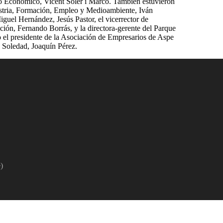
lo Económico, Vicent Soler i Marco. También estuvieron
ndustria, Formación, Empleo y Medioambiente, Iván
iguel Hernández, Jesús Pastor, el vicerrector de
ación, Fernando Borrás, y la directora-gerente del Parque
o el presidente de la Asociación de Empresarios de Aspe
Soledad, Joaquín Pérez.
)