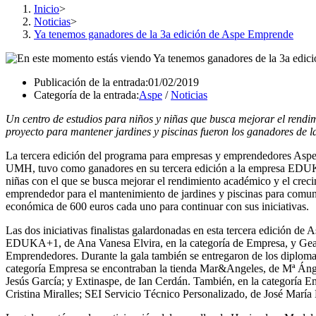
Inicio
>
Noticias
>
Ya tenemos ganadores de la 3a edición de Aspe Emprende
Publicación de la entrada:
01/02/2019
Categoría de la entrada:
Aspe
/
Noticias
Un centro de estudios para niños y niñas que busca mejorar el rendi
proyecto para mantener jardines y piscinas fueron los ganadores de
La tercera edición del programa para empresas y emprendedores Aspe 
UMH, tuvo como ganadores en su tercera edición a la empresa EDUKA
niñas con el que se busca mejorar el rendimiento académico y el crec
emprendedor para el mantenimiento de jardines y piscinas para comun
económica de 600 euros cada uno para continuar con sus iniciativas.
Las dos iniciativas finalistas galardonadas en esta tercera edición d
EDUKA+1, de Ana Vanesa Elvira, en la categoría de Empresa, y Gea N
Emprendedores. Durante la gala también se entregaron de los diplomas a
categoría Empresa se encontraban la tienda Mar&Angeles, de Mª Ánge
Jesús García; y Extinaspe, de Ian Cerdán. También, en la categoría 
Cristina Miralles; SEI Servicio Técnico Personalizado, de José Marí