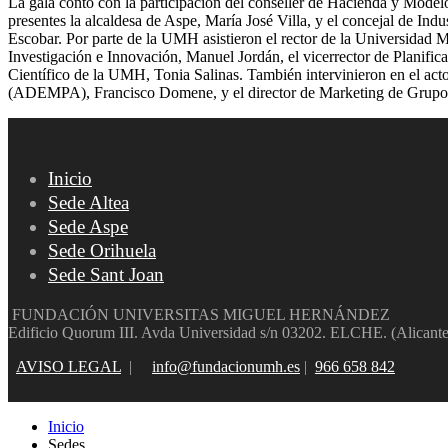
La gala contó con la participación del conseller de Hacienda y Mode
presentes la alcaldesa de Aspe, María José Villa, y el concejal de I
Escobar. Por parte de la UMH asistieron el rector de la Universidad M
Investigación e Innovación, Manuel Jordán, el vicerrector de Planific
Científico de la UMH, Tonia Salinas. También intervinieron en el act
(ADEMPA), Francisco Domene, y el director de Marketing de Grupo 
Inicio
Sede Altea
Sede Aspe
Sede Orihuela
Sede Sant Joan
FUNDACIÓN UNIVERSITAS MIGUEL HERNÁNDEZ
Edificio Quorum III. Avda Universidad s/n 03202. ELCHE. (Alicante
AVISO LEGAL
|
info@fundacionumh.es
|
966 658 842
Inicio
Sedes