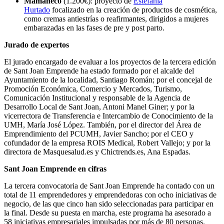
Mamanecó
(1.200€): proyecto de
Estefanía
Hurtado
focalizado en la creación de productos de cosmética,
como cremas antiestrías o reafirmantes, dirigidos a mujeres
embarazadas en las fases de pre y post parto.
Jurado de expertos
El jurado encargado de evaluar a los proyectos de la tercera edición
de Sant Joan Emprende ha estado formado por el alcalde del
Ayuntamiento de la localidad, Santiago Román; por el concejal de
Promoción Económica, Comercio y Mercados, Turismo,
Comunicación Institucional y responsable de la Agencia de
Desarrollo Local de Sant Joan, Antoni Manel Giner; y por la
vicerrectora de Transferencia e Intercambio de Conocimiento de la
UMH, María José López. También, por el director del Área de
Emprendimiento del PCUMH, Javier Sancho; por el CEO y
cofundador de la empresa ROIS Medical, Robert Vallejo; y por la
directora de Masquesalud.es y Chictrends.es, Ana Espadas.
Sant Joan Emprende en cifras
La tercera convocatoria de Sant Joan Emprende ha contado con un
total de 11 emprendedores y emprendedoras con ocho iniciativas de
negocio, de las que cinco han sido seleccionadas para participar en
la final. Desde su puesta en marcha, este programa ha asesorado a
58 iniciativas empresariales impulsadas por más de 80 personas.