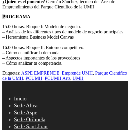
¿Quién es el ponente?
Germán Sánchez, técnico del Área de
Emprendimiento del Parque Científico de la UMH
P
ROGRAMA
15.00 horas. Bloque I: Modelo de negocio.
– Análisis de los diferentes tipos de modelo de negocio principales
– Herramienta Business Model Canvas
16.00 horas. Bloque II: Entorno competitivo.
– Cómo cuantificar la demanda
– Aspectos importantes de los proveedores
– Cómo analizar tu competencia.
Etiquetas:
ASPE EMPRENDE
,
Emprende UMH
,
Parque Científico
de la UMH
,
PCUMH
,
PCUMH Arts
,
UMH
Inicio
Sede Altea
Sede Aspe
Sede Orihuela
Sede Sant Joan