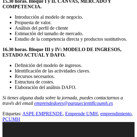
15.30 horas. Bloque I y II. CANVAS, MERCADO Y
COMPETENCIA.
Introducción al modelo de negocio.
Propuesta de valor.
Análisis del perfil de cliente
Estimación del tamaño de mercado.
Estudio de la competencia directa y productos sustitutivos.
16.30 horas. Bloque III y IV: MODELO DE INGRESOS,
ESTADO ACTUAL Y DAFO.
Definición del modelo de ingresos.
Identificación de las actividades claves.
Recursos necesarios.
Estructura de costes.
Elaboración del análisis DAFO.
Si tienes alguna duda sobre la jornada, puedes contactarnos a
través del email
emprendedores@parquecientificoumh.es
Etiquetas:
ASPE EMPRENDE
,
Emprende UMH
,
emprendimiento
,
PCUMH