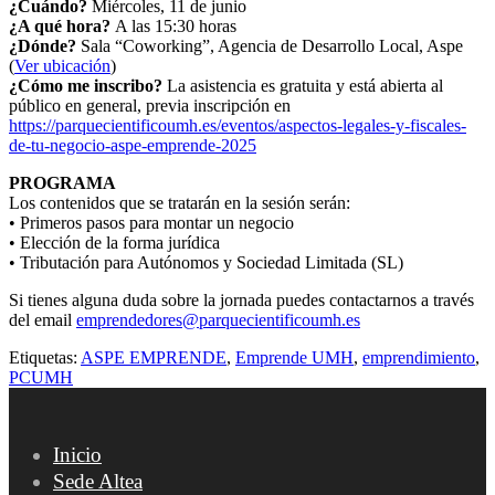
¿Cuándo?
Miércoles, 11 de junio
¿A qué hora?
A las 15:30 horas
¿Dónde?
Sala “Coworking”, Agencia de Desarrollo Local, Aspe
(
Ver ubicación
)
¿Cómo me inscribo?
La asistencia es gratuita y está abierta al
público en general, previa inscripción en
https://parquecientificoumh.es/eventos/aspectos-legales-y-fiscales-
de-tu-negocio-aspe-emprende-2025
PROGRAMA
Los contenidos que se tratarán en la sesión serán:
• Primeros pasos para montar un negocio
• Elección de la forma jurídica
• Tributación para Autónomos y Sociedad Limitada (SL)
Si tienes alguna duda sobre la jornada puedes contactarnos a través
del email
emprendedores@parquecientificoumh.es
Etiquetas:
ASPE EMPRENDE
,
Emprende UMH
,
emprendimiento
,
PCUMH
Inicio
Sede Altea