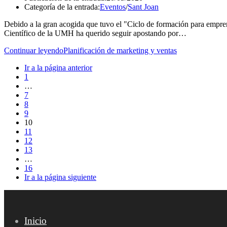
Categoría de la entrada:
Eventos
/
Sant Joan
Debido a la gran acogida que tuvo el "Ciclo de formación para empre
Científico de la UMH ha querido seguir apostando por…
Continuar leyendo
Planificación de marketing y ventas
Ir a la página anterior
1
…
7
8
9
10
11
12
13
…
16
Ir a la página siguiente
Inicio