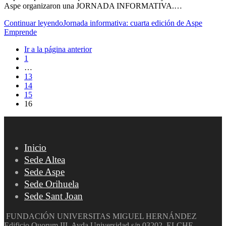
Aspe organizaron una JORNADA INFORMATIVA.…
Continuar leyendo
Jornada informativa: cuarta edición de Aspe
Emprende
Ir a la página anterior
1
…
13
14
15
16
Inicio
Sede Altea
Sede Aspe
Sede Orihuela
Sede Sant Joan
FUNDACIÓN UNIVERSITAS MIGUEL HERNÁNDEZ
Edificio Quorum III. Avda Universidad s/n 03202. ELCHE.