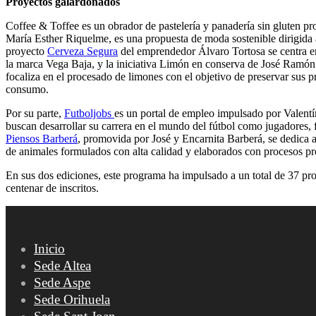
Proyectos galardonados
Coffee & Toffee es un obrador de pastelería y panadería sin gluten
María Esther Riquelme, es una propuesta de moda sostenible dirigida 
proyecto
Cerveza Segura
del emprendedor Álvaro Tortosa se centra e
la marca Vega Baja, y la iniciativa Limón en conserva de José Ramón
focaliza en el procesado de limones con el objetivo de preservar sus p
consumo.
Por su parte,
Futboljobs
es un portal de empleo impulsado por Valentí
buscan desarrollar su carrera en el mundo del fútbol como jugadores, 
Piensos Barberá
, promovida por José y Encarnita Barberá, se dedica a
de animales formulados con alta calidad y elaborados con procesos pro
En sus dos ediciones, este programa ha impulsado a un total de 37 pr
centenar de inscritos.
Inicio
Sede Altea
Sede Aspe
Sede Orihuela