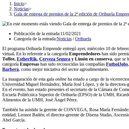
Inicio
>
Noticias
>
Gala de entrega de premios de la 2ª edición de Orihuela Empre
Publicación de la entrada:
11/02/2021
Categoría de la entrada:
Noticias
/
Orihuela
El programa Orihuela Emprende entregó ayer, miércoles 10 de febrer
virtual
.
En lo referente a la categoría
Emprendedores
han sido premia
Toffee,
EstherRik
,
Cerveza Segura
y Limón en conserva
, que se 
categoría
Empresas
han sido reconocidas las compañías
FutbolJobs
Barberá
, como mejor iniciativa del sector agroalimentario.
La inauguración de esta gala
online
ha estado a cargo de la vicerrect
Universidad Miguel Hernández, María José López, y de la directora-g
En el evento, han estado presentes el secretario de la Cámara de Come
Escuela Politécnica Superior de Orihuela (EPSO) de la UMH, Ricardo 
Alimentos de la UMH, José Ángel Pérez.
También ha asistido la gerente de CONVEGA, Rosa María Fernández, 
entidad, Leonor Bailén; el director-gerente de Disena Studio, Ascens
Abel García.