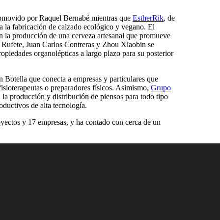
 promovido por Raquel Bernabé mientras que
EstherRik
, de
a la fabricación de calzado ecológico y vegano. El
n la producción de una cerveza artesanal que promueve
 Rufete, Juan Carlos Contreras y Zhou Xiaobin se
ropiedades organolépticas a largo plazo para su posterior
n Botella que conecta a empresas y particulares que
fisioterapeutas o preparadores físicos. Asimismo,
Grupo
 la producción y distribución de piensos para todo tipo
ductivos de alta tecnología.
oyectos y 17 empresas, y ha contado con cerca de un