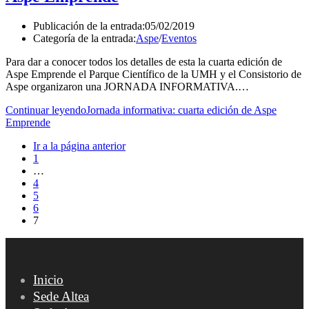
Publicación de la entrada:
05/02/2019
Categoría de la entrada:
Aspe
/
Eventos
Para dar a conocer todos los detalles de esta la cuarta edición de
Aspe Emprende el Parque Científico de la UMH y el Consistorio de
Aspe organizaron una JORNADA INFORMATIVA.…
Continuar leyendo
Jornada informativa: cuarta edición de Aspe
Emprende
Ir a la página anterior
1
…
4
5
6
7
Inicio
Sede Altea