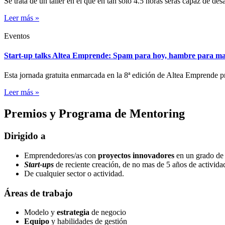
Se trata de un taller en el que en tan solo 4.5 horas serás capaz de des
Leer más »
Eventos
Start-up talks Altea Emprende: Spam para hoy, hambre para m
Esta jornada gratuita enmarcada en la 8ª edición de Altea Emprende 
Leer más »
Premios y Programa de Mentoring
Dirigido a
Emprendedores/as con
proyectos innovadores
en un grado de d
Start-ups
de reciente creación, de no mas de 5 años de activida
De cualquier sector o actividad.
Áreas de trabajo
Modelo y
estrategia
de negocio
Equipo
y habilidades de gestión