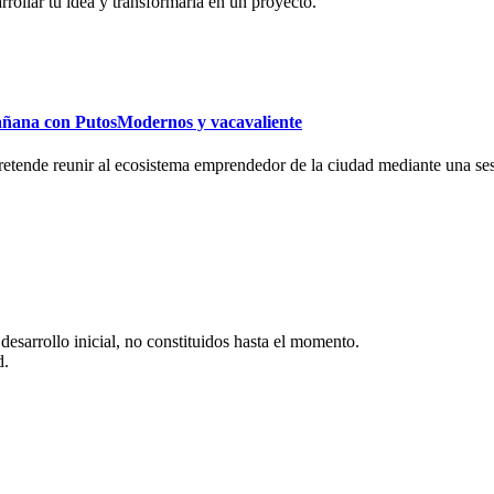
arrollar tu idea y transformarla en un proyecto.
añana con PutosModernos y vacavaliente
pretende reunir al ecosistema emprendedor de la ciudad mediante una se
esarrollo inicial, no constituidos hasta el momento.
d.